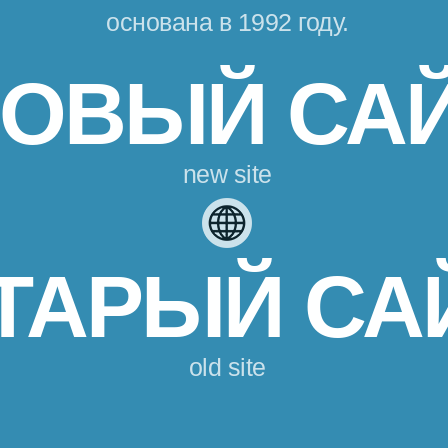
основана в 1992 году.
ОВЫЙ СА
new site
ТАРЫЙ СА
old site